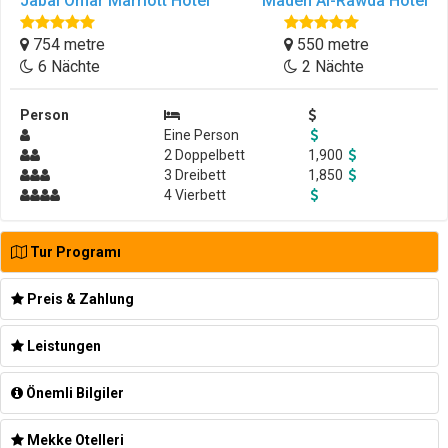
Jabal Omar Marriott Hotel
Maden Al-Rawda Hotel
754 metre
550 metre
6 Nächte
2 Nächte
Person
Eine Person
2 Doppelbett
1,900
3 Dreibett
1,850
4 Vierbett
Tur Programı
Preis & Zahlung
Leistungen
Önemli Bilgiler
Mekke Otelleri