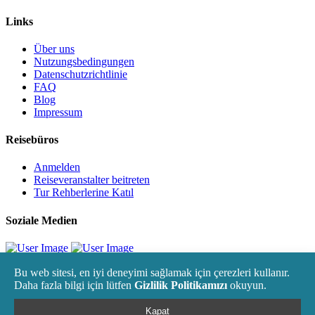
Links
Über uns
Nutzungsbedingungen
Datenschutzrichtlinie
FAQ
Blog
Impressum
Reisebüros
Anmelden
Reiseveranstalter beitreten
Tur Rehberlerine Katıl
Soziale Medien
Copyright © 2024 hajum.net . All rights reserved.
Bu web sitesi, en iyi deneyimi sağlamak için çerezleri kullanır.
Daha fazla bilgi için lütfen
Gizlilik Politikamızı
okuyun.
Paylaş
Kapat
Telegram
Whatsapp
E-mail