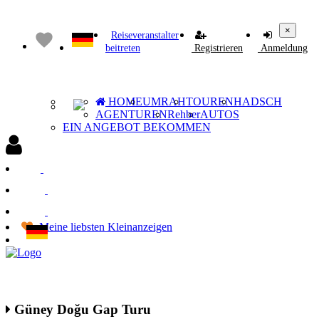
×
Reiseveranstalter
beitreten
Registrieren
Anmeldung
HOME
UMRAH
TOUREN
HADSCH
AGENTUREN
Rehber
AUTOS
EIN ANGEBOT BEKOMMEN
Anmeldung
Registrieren
Reiseveranstalter beitreten
Meine liebsten Kleinanzeigen
Güney Doğu Gap Turu