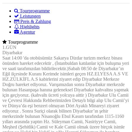
Tourprogramme
Leistungen
Preis & Zahlung
Highlights
Agentur
Tourprogramme
1.GÜN
Diyarbakır
Saat 14:00 'da otobüsümüz Sakarya Dizdar turizm merkez binası
önünden hareket edecektir , (İstanbuldan katılanlar için buluşma yeri
ve saati tarafımızdan bildirilecektir.)Sabah 08:50 de Diyarbakır’ın
Eğil ilçesinde Kuranı Kerimde isimleri geçen HZ.ELYESA A.S VE
HZ.ZÜLKİFL A.S kabirlerini ziyaret edip Diyarbakır Merkeze
Doğru hareket ediyoruz. Varışımızdan sonra Diyarbakır merkezde
bulunan Hasanpaşa hanına geleneksel Diyarbakır kahvaltısı yapmak
için geçiyoruz. (kahvaltı ücreti yolcuya aittir ) Diyarbakır Ulu Camii
ve Çevresi Hakkında Rehberimizden Detaylı bilgi alıp Ulu Camii’yi
ve Dünya’da eşi benzeri olmayan Dört Ayaklı Minareyi ziyaret
ediyoruz . Sonra Suriçi olarak bilinen Diyarbakır’ın şehir
merkezinde bulunan Nisanoğlu Ebul Kasım tarafından 1115-1160
yılları arasında yaptırı Hz. Süleyman Camii, Nasiriyye Camii,
Meşhed (Şehitlik) Camii ve Kale Camii olmak üzere birçok isimle