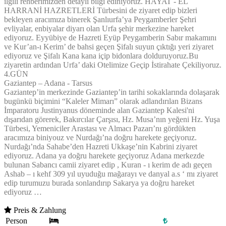
ilgili rehberimizden detaylı bilgi ediniyoruz. HAYAT - EL
HARRANİ HAZRETLERİ Türbesini de ziyaret edip bizleri
bekleyen aracımıza binerek Şanlıurfa’ya Peygamberler Şehri
evliyalar, enbiyalar diyarı olan Urfa şehir merkezine hareket
ediyoruz. Eyyübiye de Hazreti Eyüp Peygamberin Sabır makamını
ve Kur’an-ı Kerim’ de bahsi geçen Şifalı suyun çıktığı yeri ziyaret
ediyoruz ve Şifalı Kana kana içip bidonlara dolduruyoruz.Bu
ziyaretin ardından Urfa’ daki Otelimize Geçip İstirahate Çekiliyoruz.
4.GÜN
Gaziantep – Adana - Tarsus
Gaziantep’in merkezinde Gaziantep’in tarihi sokaklarında dolaşarak
bugünkü biçimini “Kaleler Mimarı” olarak adlandırılan Bizans
İmparatoru Justinyanus döneminde alan Gaziantep Kalesi'ni
dışarıdan görerek, Bakırcılar Çarşısı, Hz. Musa’nın yeğeni Hz. Yuşa
Türbesi, Yemeniciler Arastası ve Almacı Pazarı’nı gördükten
aracımıza biniyouz ve Nurdağı’na doğru harekete geçiyoruz.
Nurdağı’nda Sahabe’den Hazreti Ukkaşe’nin Kabrini ziyaret
ediyoruz. Adana ya doğru harekete geçiyoruz Adana merkezde
bulunan Sabancı camii ziyaret edip , Kuran - ı kerim de adı geçen
Ashab – ı kehf 309 yıl uyuduğu mağarayı ve danyal a.s ‘ mı ziyaret
edip turumuzu burada sonlandırıp Sakarya ya doğru hareket
ediyoruz …
Preis & Zahlung
Person