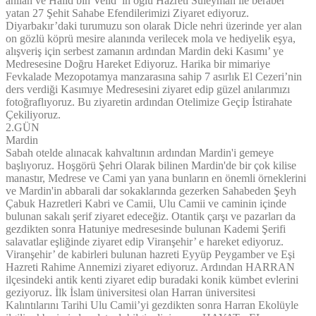
anılan ve Halid bin Velid’ in oğlu Hazreti Süleyman ile beraber
yatan 27 Şehit Sahabe Efendilerimizi Ziyaret ediyoruz.
Diyarbakır’daki turumuzu son olarak Dicle nehri üzerinde yer alan
on gözlü köprü mesire alanında verilecek mola ve hediyelik eşya,
alışveriş için serbest zamanın ardından Mardin deki Kasımı’ ye
Medresesine Doğru Hareket Ediyoruz. Harika bir mimariye
Fevkalade Mezopotamya manzarasına sahip 7 asırlık El Cezeri’nin
ders verdiği Kasımıye Medresesini ziyaret edip güzel anılarımızı
fotoğraflıyoruz. Bu ziyaretin ardından Otelimize Geçip İstirahate
Çekiliyoruz.
2.GÜN
Mardin
Sabah otelde alınacak kahvaltının ardından Mardin'i gemeye
başlıyoruz. Hoşgörü Şehri Olarak bilinen Mardin'de bir çok kilise
manastır, Medrese ve Cami yan yana bunların en önemli örneklerini
ve Mardin'in abbarali dar sokaklarında gezerken Sahabeden Şeyh
Çabuk Hazretleri Kabri ve Camii, Ulu Camii ve caminin içinde
bulunan sakalı şerif ziyaret edeceğiz. Otantik çarşı ve pazarları da
gezdikten sonra Hatuniye medresesinde bulunan Kademi Şerifi
salavatlar eşliğinde ziyaret edip Viranşehir’ e hareket ediyoruz.
Viranşehir’ de kabirleri bulunan hazreti Eyyüp Peygamber ve Eşi
Hazreti Rahime Annemizi ziyaret ediyoruz. Ardından HARRAN
ilçesindeki antik kenti ziyaret edip buradaki konik kümbet evlerini
geziyoruz. İlk İslam üniversitesi olan Harran üniversitesi
Kalıntılarını Tarihi Ulu Camii’yi gezdikten sonra Harran Ekolüyle