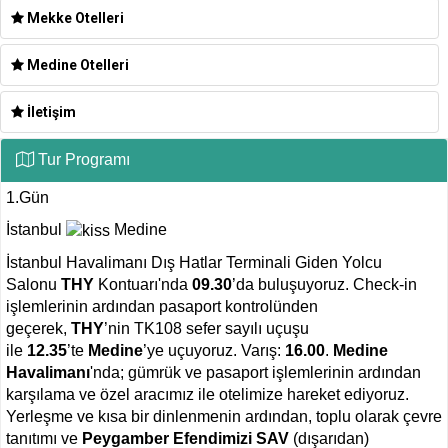
Mekke Otelleri
Medine Otelleri
İletişim
Tur Programı
1.Gün
İstanbul
Medine
İstanbul Havalimanı Dış Hatlar Terminali Giden Yolcu
Salonu
THY
Kontuarı'nda
09.30
’da buluşuyoruz. Check-in
işlemlerinin ardından pasaport kontrolünden
geçerek,
THY
’nin TK108 sefer sayılı uçuşu
ile
12.35
’te
Medine
’ye uçuyoruz. Varış:
16.00
.
Medine
Havalimanı
'nda; gümrük ve pasaport işlemlerinin ardından
karşılama ve özel aracımız ile otelimize hareket ediyoruz.
Yerleşme ve kısa bir dinlenmenin ardından, toplu olarak çevre
tanıtımı ve
Peygamber Efendimizi SAV
(dışarıdan)