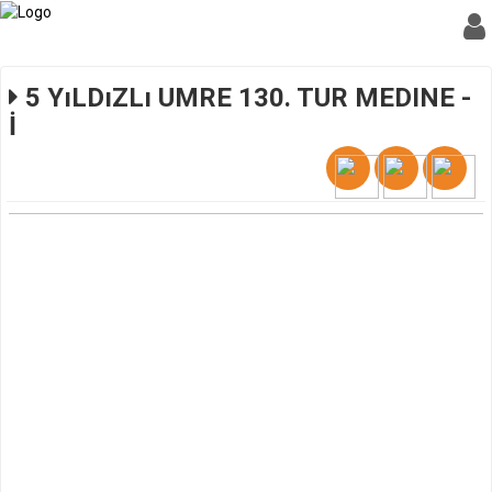
5 YıLDıZLı UMRE 130. TUR MEDINE -
İ