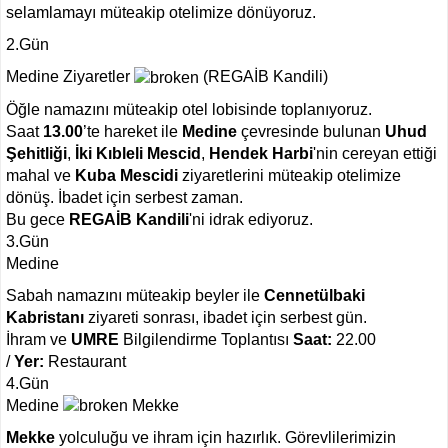
selamlamayı müteakip otelimize dönüyoruz.
2.Gün
Medine Ziyaretler
(REGAİB Kandili)
Öğle namazını müteakip otel lobisinde toplanıyoruz.
Saat
13.00
’te hareket ile
Medine
çevresinde bulunan
Uhud
Şehitliği
,
İki Kıbleli Mescid
,
Hendek Harbi
'nin cereyan ettiği
mahal ve
Kuba Mescidi
ziyaretlerini müteakip otelimize
dönüş. İbadet için serbest zaman.
Bu gece
REGAİB Kandili
'ni idrak ediyoruz.
3.Gün
Medine
Sabah namazını müteakip beyler ile
Cennetülbaki
Kabristanı
ziyareti sonrası, ibadet için serbest gün.
İhram ve
UMRE
Bilgilendirme Toplantısı
Saat:
22.00
/
Yer:
Restaurant
4.Gün
Medine
Mekke
Mekke
yolculuğu ve ihram için hazırlık. Görevlilerimizin