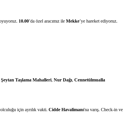
 koyuyoruz.
10.00
’da özel aracımız ile
Mekke
’ye hareket ediyoruz.
,
Şeytan Taşlama Mahalleri
,
Nur Dağı
,
Cennetülmualla
olculuğu için ayrılık vakti.
Cidde Havalimanı
'na varış. Check-in ve