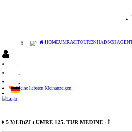
HOME
UMRAH
TOUREN
HADSCH
AGEN
Anmeldung
Registrieren
Reiseveranstalter beitreten
Meine liebsten Kleinanzeigen
5 YıLDıZLı UMRE 125. TUR MEDINE - İ