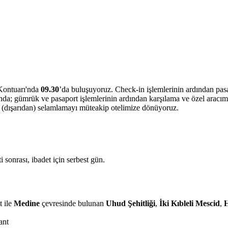
Kontuarı'nda
09.30
’da buluşuyoruz. Check-in işlemlerinin ardından pa
'nda; gümrük ve pasaport işlemlerinin ardından karşılama ve özel aracımı
V
(dışarıdan) selamlamayı müteakip otelimize dönüyoruz.
i sonrası, ibadet için serbest gün.
t ile
Medine
çevresinde bulunan
Uhud Şehitliği
,
İki Kıbleli Mescid
,
ant