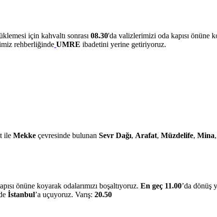
üklemesi için kahvaltı sonrası
08.30
'da valizlerimizi oda kapısı önüne
imiz rehberliğinde
UMRE
ibadetini yerine getiriyoruz.
t ile
Mekke
çevresinde bulunan
Sevr Dağı
,
Arafat
,
Müzdelife
,
Mina
 kapısı önüne koyarak odalarımızı boşaltıyoruz.
En geç
11.00
’da dönüş y
de
İstanbul
’a uçuyoruz. Varış:
20.50