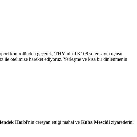
saport kontrolünden geçerek,
THY
’nin TK108 sefer sayılı uçuşu
z ile otelimize hareket ediyoruz. Yerleşme ve kısa bir dinlenmenin
Hendek Harbi
'nin cereyan ettiği mahal ve
Kuba Mescidi
ziyaretlerini