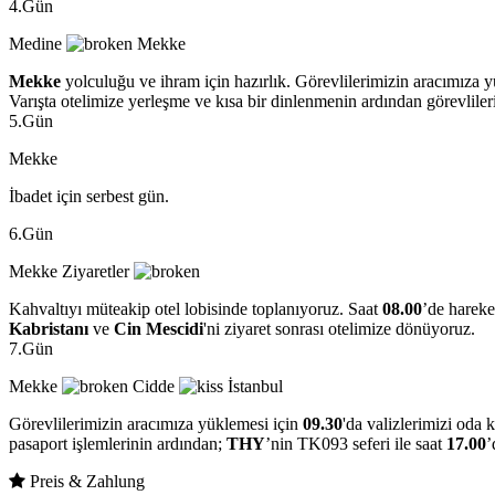
4.Gün
Medine
Mekke
Mekke
yolculuğu ve ihram için hazırlık. Görevlilerimizin aracımıza y
Varışta otelimize yerleşme ve kısa bir dinlenmenin ardından görevliler
5.Gün
Mekke
İbadet için serbest gün.
6.Gün
Mekke Ziyaretler
Kahvaltıyı müteakip otel lobisinde toplanıyoruz. Saat
08.00
’de hareke
Kabristanı
ve
Cin Mescidi
'ni ziyaret sonrası otelimize dönüyoruz.
7.Gün
Mekke
Cidde
İstanbul
Görevlilerimizin aracımıza yüklemesi için
09.30
'da valizlerimizi oda
pasaport işlemlerinin ardından;
THY
’nin TK093 seferi ile saat
17.00
’
Preis & Zahlung