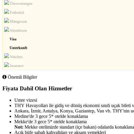
Überweisungen
Frühstück
Mittagessen
Abendessen
Visa
Unterkunft
Waschen
Insurance
Önemli Bilgiler
Fiyata Dahil Olan Hizmetler
Umre vizesi
THY Havayolları ile gidiş ve dönüş ekonomi sınıfı uçak bileti v
Ankara, İzmir, Antalya, Konya, Gaziantep, Van vb. THY'nin uçt
Medine'de 3 gece 5* otelde konaklama
Mekke'de 3 gece 5* otelde konaklama
Not:
Mekke otelimizde standart (içe bakan) odalarda konaklana
Açık büfe sabah kahvaltıları ve akşam yemekleri