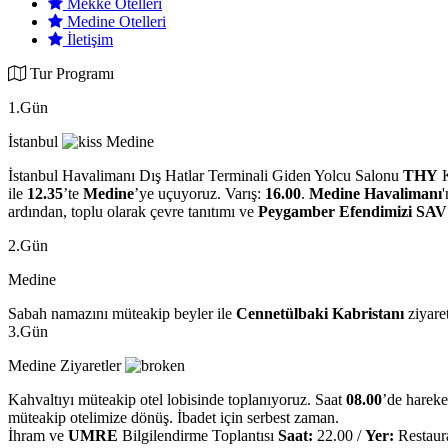
Mekke Otelleri
Medine Otelleri
İletişim
Tur Programı
1.Gün
İstanbul
Medine
İstanbul Havalimanı Dış Hatlar Terminali Giden Yolcu Salonu
THY
ile
12.35
’te
Medine
’ye uçuyoruz. Varış:
16.00
.
Medine Havalimanı
ardından, toplu olarak çevre tanıtımı ve
Peygamber Efendimizi SA
2.Gün
Medine
Sabah namazını müteakip beyler ile
Cennetülbaki Kabristanı
ziyaret
3.Gün
Medine Ziyaretler
Kahvaltıyı müteakip otel lobisinde toplanıyoruz. Saat
08.00
’de hareke
müteakip otelimize dönüş. İbadet için serbest zaman.
İhram ve
UMRE
Bilgilendirme Toplantısı
Saat:
22.00 /
Yer:
Restaur