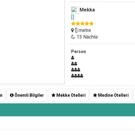
Mekka
[]
[] metre
13 Nächte
Person
en
Önemli Bilgiler
Mekke Otelleri
Medine Otelleri